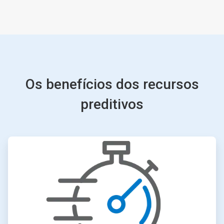
Os benefícios dos recursos
preditivos
ArticleTile
1
de
4