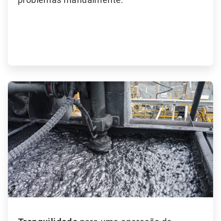
ArticleTile
6
de
6