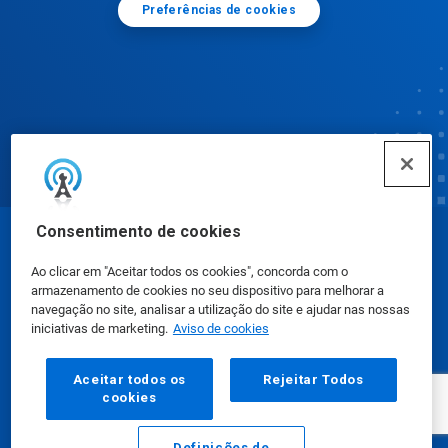
Preferências de cookies
Consentimento de cookies
© Ecolab Inc. 2025
Ao clicar em "Aceitar todos os cookies", concorda com o
armazenamento de cookies no seu dispositivo para melhorar a
Fichas de Informação de Segurança de Produtos
navegação no site, analisar a utilização do site e ajudar nas nossas
iniciativas de marketing.
Aviso de cookies
Químicos
|
Política de Privacidade
|
Termos de Uso
Aceitar todos os
Rejeitar Todos
cookies
Definições de