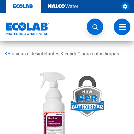
Pular
para
o
conteúdo
Altern
naveg
Biocidas e desinfetantes Klercide™ para salas limpas