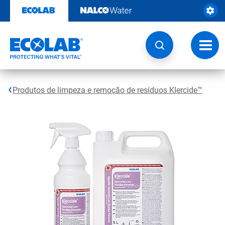
Pular
para
o
conteúdo
Altern
naveg
Produtos de limpeza e remoção de resíduos Klercide™