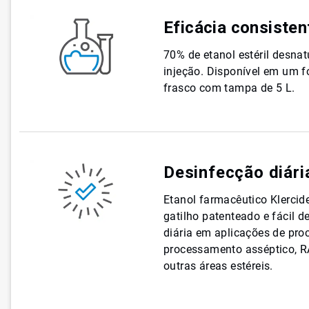
Eficácia consisten
70% de etanol estéril desn
injeção. Disponível em um f
frasco com tampa de 5 L.
Desinfecção diária
Etanol farmacêutico Klerci
gatilho patenteado e fácil d
diária em aplicações de pro
processamento asséptico, RA
outras áreas estéreis.