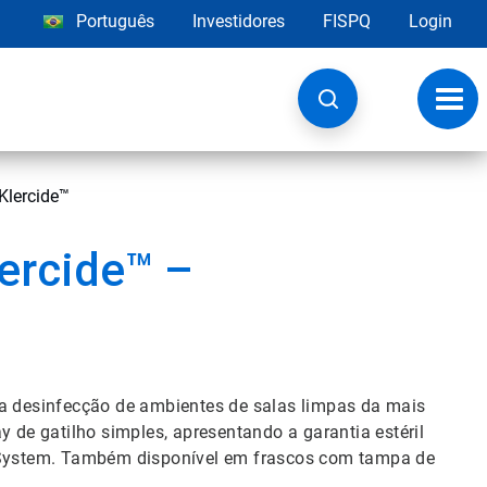
Português
Investidores
FISPQ
Login
Alter
nave
Klercide™
lercide™ –
ra desinfecção de ambientes de salas limpas da mais
y de gatilho simples, apresentando a garantia estéril
y System. Também disponível em frascos com tampa de