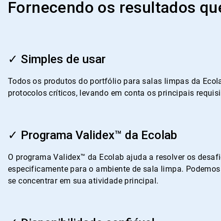
Fornecendo os resultados q
ArticleTile
1
✓ Simples de usar
de
4
Todos os produtos do portfólio para salas limpas da Ecol
protocolos críticos, levando em conta os principais requi
ArticleTile
2
✓ Programa Validex™ da Ecolab
de
4
O programa Validex™ da Ecolab ajuda a resolver os desaf
especificamente para o ambiente de sala limpa. Podemos a
se concentrar em sua atividade principal.
ArticleTile
3