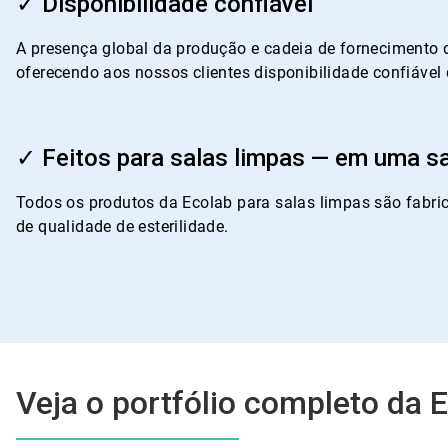
✓ Disponibilidade confiável
de
4
A presença global da produção e cadeia de fornecimento 
oferecendo aos nossos clientes disponibilidade confiável
ArticleTile
4
✓ Feitos para salas limpas — em uma sa
de
4
Todos os produtos da Ecolab para salas limpas são fabri
de qualidade de esterilidade.
Veja o portfólio completo da 