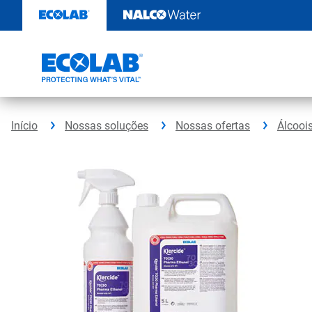
Pular
para
o
conteúdo
Início
Nossas soluções
Nossas ofertas
Álcoois