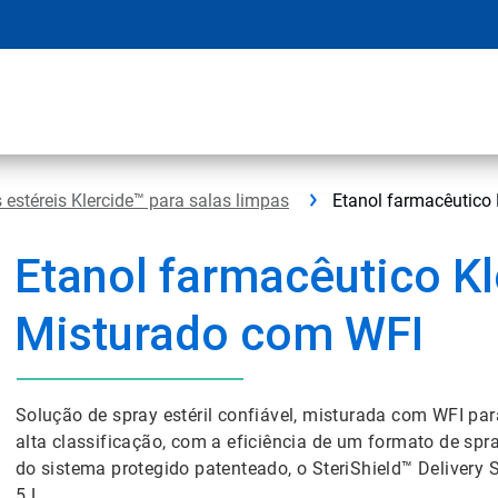
 estéreis Klercide™ para salas limpas
Etanol farmacêutico 
Etanol farmacêutico K
Misturado com WFI
Solução de spray estéril confiável, misturada com WFI pa
alta classificação, com a eficiência de um formato de spra
do sistema protegido patenteado, o SteriShield™ Deliver
5 L