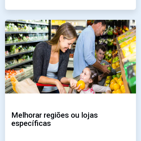
ArticleTile
3
de
3
Melhorar regiões ou lojas
específicas