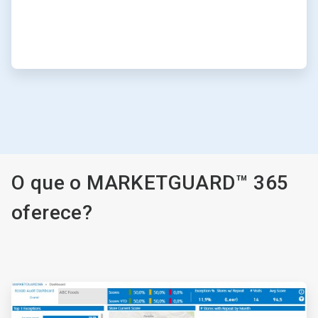
O que o MARKETGUARD™ 365
oferece?
ArticleTile
1
de