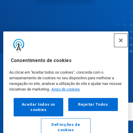
Consentimento de cookies
© Ecolab Inc. 2025
Ao clicar em "Aceitar todos os cookies", concorda com o
armazenamento de cookies no seu dispositivo para melhorar a
Fichas de Informação de Segurança de Produtos
navegação no site, analisar a utilização do site e ajudar nas nossas
iniciativas de marketing.
Aviso de cookies
Químicos
|
Política de Privacidade
|
Termos de Uso
Aceitar todos os
Rejeitar Todos
cookies
Definições de
cookies