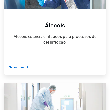
Álcoois
Álcoois estéreis e filtrados para processos de
desinfecção.
Saiba mais
ArticleTile
2
de
6