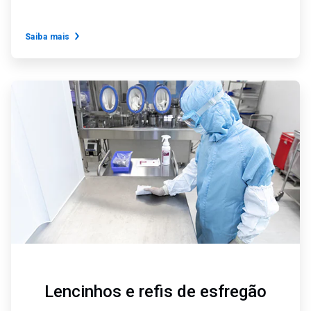
Saiba mais
ArticleTile
4
de
6
Lencinhos e refis de esfregão