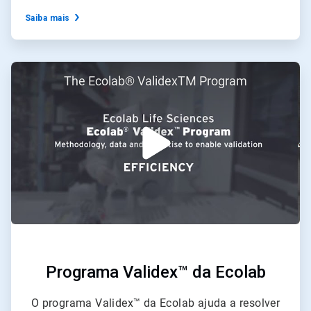
Saiba mais
ArticleTile
The Ecolab® ValidexTM Program
3
de
3
Programa Validex™ da Ecolab
O programa Validex™ da Ecolab ajuda a resolver