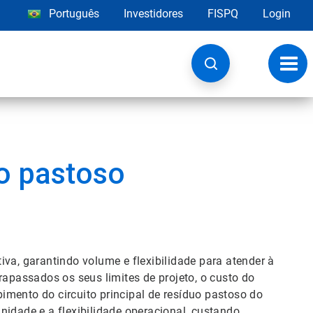
Português
Investidores
FISPQ
Login
Alter
nave
o pastoso
iva, garantindo volume e flexibilidade para atender à
passados os seus limites de projeto, o custo do
imento do circuito principal de resíduo pastoso do
nidade e a flexibilidade operacional, custando