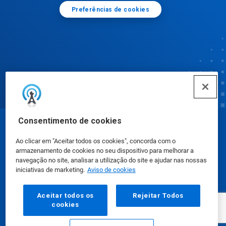
Preferências de cookies
Consentimento de cookies
© Ecolab Inc. 2025
Ao clicar em "Aceitar todos os cookies", concorda com o
armazenamento de cookies no seu dispositivo para melhorar a
Fichas de Informação de Segurança de Produtos
navegação no site, analisar a utilização do site e ajudar nas nossas
iniciativas de marketing.
Aviso de cookies
Químicos
|
Política de Privacidade
|
Termos de Uso
Aceitar todos os
Rejeitar Todos
cookies