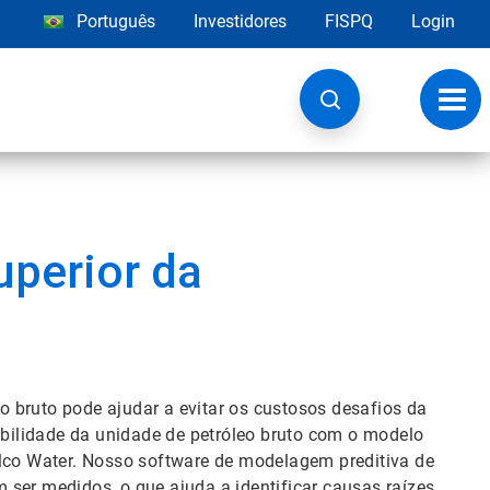
Português
Investidores
FISPQ
Login
Alter
nave
perior da
 bruto pode ajudar a evitar os custosos desafios da
bilidade da unidade de petróleo bruto com o modelo
co Water. Nosso software de modelagem preditiva de
 ser medidos, o que ajuda a identificar causas raízes