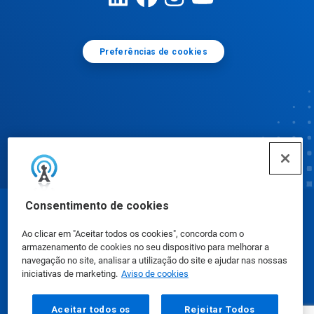
Preferências de cookies
Consentimento de cookies
© Ecolab Inc. 2025
Ao clicar em "Aceitar todos os cookies", concorda com o
armazenamento de cookies no seu dispositivo para melhorar a
Fichas de Informação de Segurança de Produtos
navegação no site, analisar a utilização do site e ajudar nas nossas
iniciativas de marketing.
Aviso de cookies
Químicos
|
Política de Privacidade
|
Termos de Uso
Aceitar todos os
Rejeitar Todos