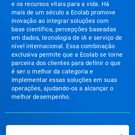
e os recursos vitais para a vida. Há
para
navegar,
mais de um século a Ecolab promove
ou
inovação ao integrar soluções com
pule
para
base científica, percepções baseadas
um
em dados, tecnologia de IA e serviço de
slide
clicando
nível internacional. Essa combinação
nos
exclusiva permite que a Ecolab se torne
pontos.
parceira dos clientes para definir o que
é ser o melhor da categoria e
implementar essas soluções em suas
operações, ajudando-os a alcançar o
melhor desempenho.