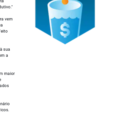
ta
utivo."
ira vem
ua
eito
 à sua
com a
om maior
e
tados
enário
icos.