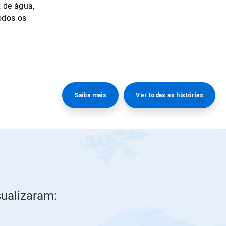
 de água,
odos os
Saiba mais
Ver todas as histórias
sualizaram: