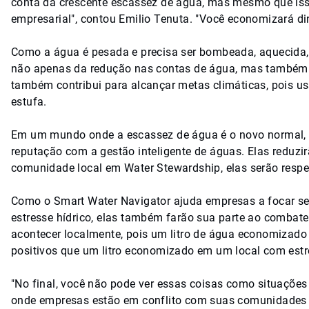
conta da crescente escassez de água, mas mesmo que iss
empresarial", contou Emilio Tenuta. "Você economizará din
Como a água é pesada e precisa ser bombeada, aquecida, 
não apenas da redução nas contas de água, mas também d
também contribui para alcançar metas climáticas, pois us
estufa.
Em um mundo onde a escassez de água é o novo normal, 
reputação com a gestão inteligente de águas. Elas reduz
comunidade local em Water Stewardship, elas serão resp
Como o Smart Water Navigator ajuda empresas a focar s
estresse hídrico, elas também farão sua parte ao combate
acontecer localmente, pois um litro de água economizad
positivos que um litro economizado em um local com estre
"No final, você não pode ver essas coisas como situaçõe
onde empresas estão em conflito com suas comunidades 