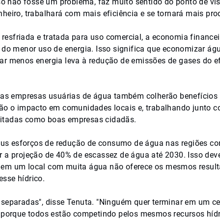
o não fosse um problema, faz muito sentido do ponto de vis
heiro, trabalhará com mais eficiência e se tornará mais prod
resfriada e tratada para uso comercial, a economia finance
o menor uso de energia. Isso significa que economizar ág
ar menos energia leva à redução de emissões de gases do ef
as empresas usuárias de água também colherão benefícios
irão o impacto em comunidades locais e, trabalhando junto 
eitadas como boas empresas cidadãs.
eus esforços de redução de consumo de água nas regiões c
r a projeção de 40% de escassez de água até 2030. Isso dev
o em um local com muita água não oferece os mesmos resul
sse hídrico.
s separadas", disse Tenuta. "Ninguém quer terminar em um c
porque todos estão competindo pelos mesmos recursos hídr