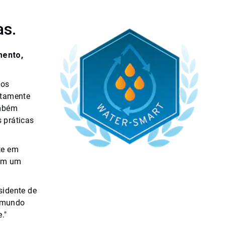
as.
mento,
sos
atamente
ambém
 práticas
te em
iem um
sidente de
o mundo
."