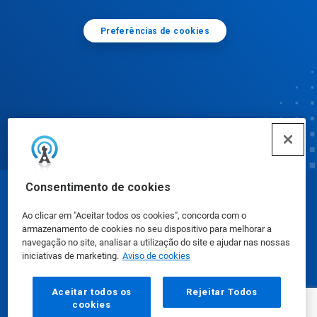
Preferências de cookies
Consentimento de cookies
© Ecolab Inc. 2025
Ao clicar em "Aceitar todos os cookies", concorda com o
armazenamento de cookies no seu dispositivo para melhorar a
Fichas de Informação de Segurança de Produtos
navegação no site, analisar a utilização do site e ajudar nas nossas
iniciativas de marketing.
Aviso de cookies
Químicos
|
Política de Privacidade
|
Termos de Uso
Aceitar todos os
Rejeitar Todos
cookies