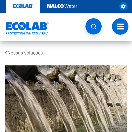
Pular
para
o
conteúdo
Altern
naveg
Nossas soluções