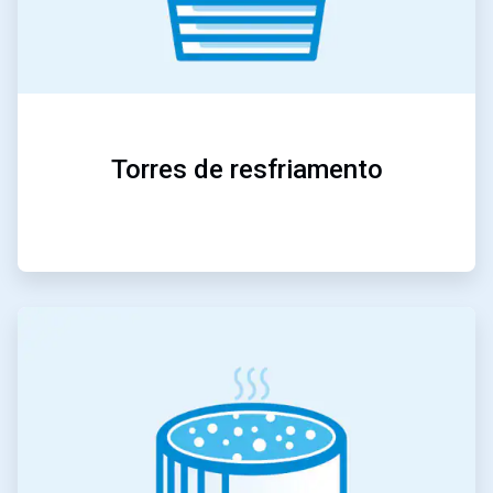
Torres de resfriamento
ArticleTile
3
de
5