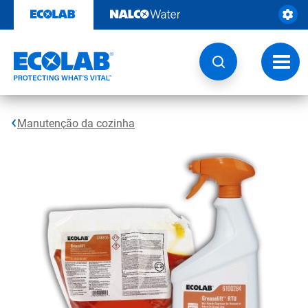
Pular
para
o
conteúdo
Altern
naveg
Manutenção da cozinha